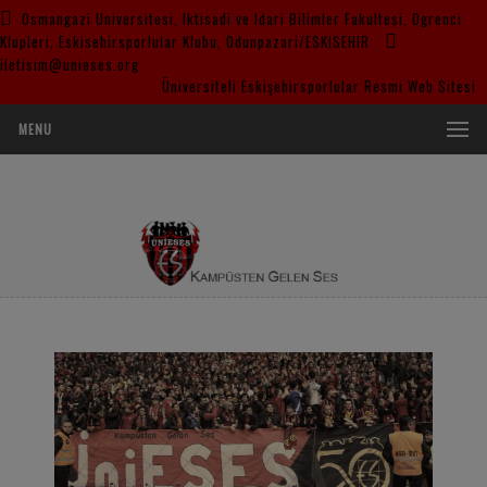
Osmangazi Universitesi, Iktisadi ve Idari Bilimler Fakultesi, Ogrenci
Klupleri, Eskisehirsporlular Klubu, Odunpazari/ESKISEHIR
iletisim@unieses.org
Üniversiteli Eskişehirsporlular Resmi Web Sitesi
MENU