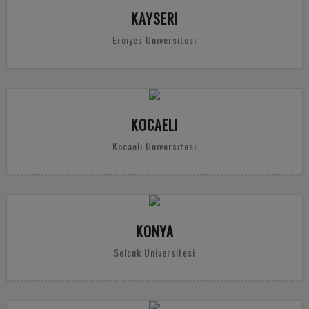
KAYSERI
Erciyes Universitesi
KOCAELI
Kocaeli Universitesi
KONYA
Selcuk Universitesi