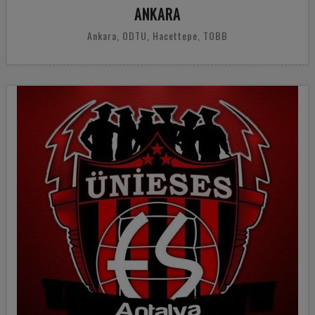
ANKARA
Ankara, ODTU, Hacettepe, TOBB